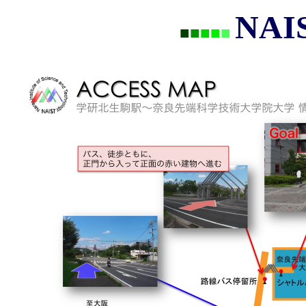
NA
■
■
■
■
■