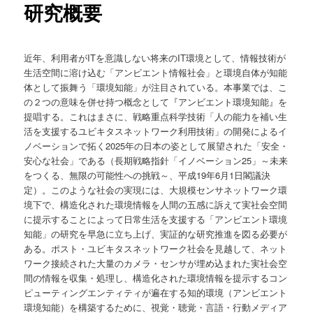
研究概要
近年、利用者がITを意識しない将来のIT環境として、情報技術が
生活空間に溶け込む「アンビエント情報社会」と環境自体が知能
体として振舞う「環境知能」が注目されている。本事業では、こ
の２つの意味を併せ持つ概念として『アンビエント環境知能』を
提唱する。これはまさに、戦略重点科学技術「人の能力を補い生
活を支援するユビキタスネットワーク利用技術」の開発によるイ
ノベーションで拓く2025年の日本の姿として展望された「安全・
安心な社会」である（長期戦略指針「イノベーション25」～未来
をつくる、無限の可能性への挑戦～、平成19年6月1日閣議決
定）。このような社会の実現には、大規模センサネットワーク環
境下で、構造化された環境情報を人間の五感に訴えて実社会空間
に提示することによって日常生活を支援する「アンビエント環境
知能」の研究を早急に立ち上げ、実証的な研究推進を図る必要が
ある。ポスト・ユビキタスネットワーク社会を見越して、ネット
ワーク接続された大量のカメラ・センサが埋め込まれた実社会空
間の情報を収集・処理し、構造化された環境情報を提示するコン
ピューティングエンティティが遍在する知的環境（アンビエント
環境知能）を構築するために、視覚・聴覚・言語・行動メディア