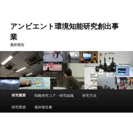
アンビエント環境知能研究創出事
業
最終報告
Main menu
研究概要
戦略研究コア・研究組織
研究方法
Skip to primary content
Skip to secondary content
研究業績
最終報告書